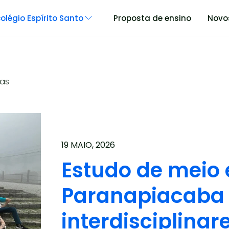
olégio Espírito Santo
Proposta de ensino
Novo
ias
19 MAIO, 2026
Estudo de meio
Paranapiacaba 
interdisciplinar