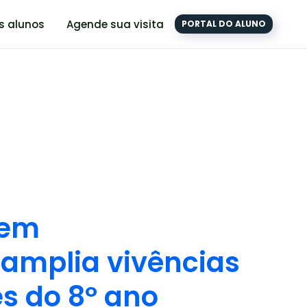
s alunos
Agende sua visita
PORTAL DO ALUNO
 em
amplia vivências
es do 8º ano