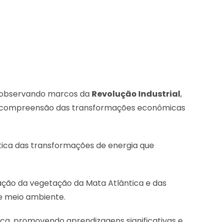
X, observando marcos da
Revolução Industrial
,
a a compreensão das transformações econômicas
rática das transformações de energia que
ação da vegetação da Mata Atlântica e das
 e meio ambiente.
ica, promovendo aprendizagens significativas e