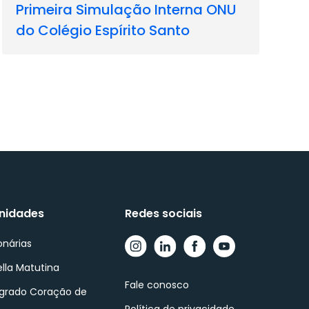
Primeira Simulação Interna ONU
do Colégio Espírito Santo
nidades
Redes sociais
onárias
ella Matutina
Fale conosco
agrado Coração de
Política de privacidade