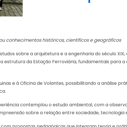
 conhecimentos históricos, científicos e geográficos
estudos sobre a arquitetura e a engenharia do século XI
a estrutura da Estação Ferroviária, fundamentais par
uinas e à Oficina de Volantes, possibilitando a análise p
ca.
xperiência contemplou o estudo ambiental, com a observ
ompreensão sobre a relação entre sociedade, tecnologia
l com propostas pedagógicas que integram teoria e prát