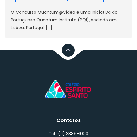
O Concurso Quantum@Vídeo é uma iniciativa do
Portuguese Quantum Institute (PQI), sediado em
Lisboa, Portugal. […]
Contatos
Tel.: (11) 3389-1000