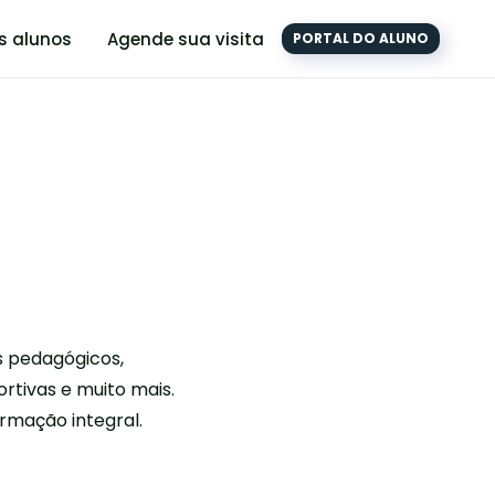
s alunos
Agende sua visita
PORTAL DO ALUNO
s pedagógicos,
portivas e muito mais.
rmação integral.