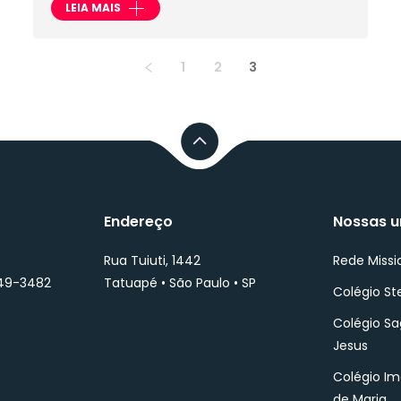
LEIA MAIS
1
2
3
Endereço
Nossas u
Rua Tuiuti, 1442
Rede Missi
749-3482
Tatuapé • São Paulo • SP
Colégio St
Colégio S
Jesus
Colégio I
de Maria