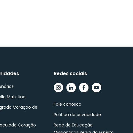
nidades
Redes sociais
onárias
ella Matutina
Fale conosco
agrado Coração de
Política de privacidade
maculado Coração
Rede de Educação
Missionárias Serva do Espírito